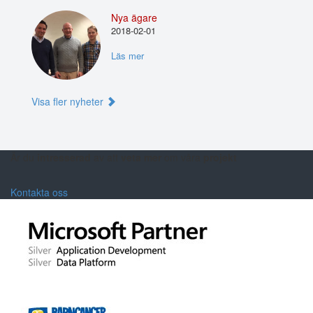
Nya ägare
2018-02-01
Läs mer
Visa fler nyheter
Är du
intresserad
av att
veta mer
om våra
projekt
Kontakta oss