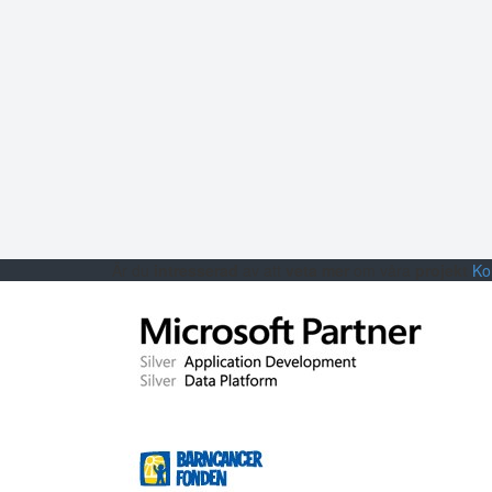
Är du
intresserad
av att
veta mer
om våra
projekt
Ko